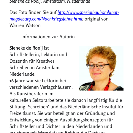
Sieneke de Rooij, Amsterdam, Niederlande
Das Foto finden Sie auf
http://www.spezialbaukombinat-
magdeburg.com/Nachkriegsjahre.html
;
original von
Warren Watson
Informationen zur Autorin
Sieneke de Rooij
ist
Schriftstellerin, Lektorin und
Dozentin für Kreatives
Schreiben in Amsterdam,
Niederlande.
16 Jahre war sie Lektorin bei
verschiedenen Verlagshäusern.
Als Kunstberaterin im
kulturellen Sektorarbeitete sie danach langfristig für die
Stiftung ‘Schreiben’ und das Niederländische Institut für
Freizeitkunst. Sie war beteiligt an der Gründung und
Entwicklung von einigen Ausbildungskonzepten für
Schriftsteller und Dichter in den Niederlanden und
errichtete mit Margriet van Bebber die Dactylus