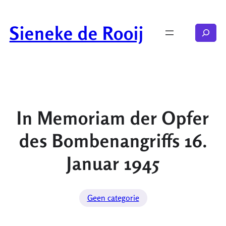
Ga
naar
Sieneke de Rooij
Zoeken
de
inhoud
In Memoriam der Opfer
des Bombenangriffs 16.
Januar 1945
Geen categorie