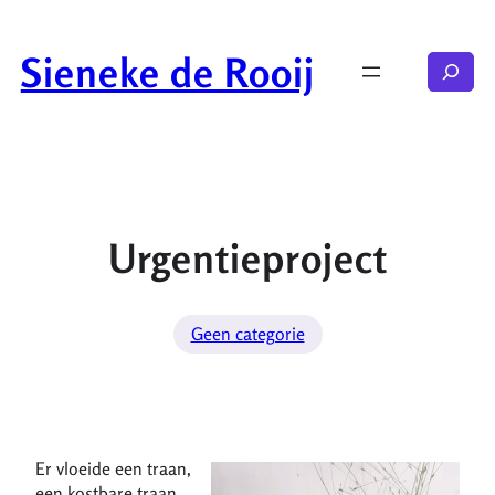
Ga
naar
Sieneke de Rooij
Zoeken
de
inhoud
Urgentieproject
Geen categorie
Er vloeide een traan,
een kostbare traan