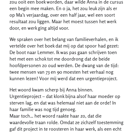
zou ooit een boek worden, daar wilde Anna in de cursus
een begin mee maken. En o ja, het zou leuk zijn als er
op Ma’s verjaardag, over een half jaar, wel een soort
resultaat zou liggen. Maar het moest tussen het werk
door, en werk ging altijd voor.
We spraken over het belang van familieverhalen, en ik
vertelde over het boek dat mij op dat spoor had gezet:
De boot naar Lemmer. Ik was pas gaan schrijven toen
het met een schok tot me doordrong dat de beide
hoofdpersonen zo oud werden. De dwang van de tijd:
twee mensen van 73 en 90 moesten het verhaal nog
kunnen lezen! Voor mij werd dat een urgentieproject.
Het woord kwam scherp bij Anna binnen.
Urgentieproject – dat klonk bijna alsof haar moeder op
sterven lag, en dat was helemaal niet aan de orde! In
haar familie was nog tijd genoeg.
Maar toch… het woord raakte haar zo, dat die
waardevolle traan rolde. Omdat ze zichzelf toestemming
gaf dit project in te roosteren in haar werk, als een echt