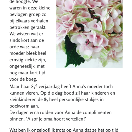
de hoogte. We
waren in deze kleine
bevlogen groep zo
bij elkaars verhalen
betrokken geraakt.
We wisten wat er
sinds kort aan de
orde was: haar
moeder bleek heel
ernstig ziek te zijn,
ongeneeslijk, met
nog maar kort tijd
voor de boeg.
e
Maar haar 85
verjaardag heeft Anna’s moeder toch
kunnen vieren. Op die dag bood zij haar kinderen en
kleinkinderen de 85 heel persoonlijke stukjes in
boekvorm aan.
De dagen erna rolden voor Anna de complimenten
binnen. ‘Alsof je oma hoort vertellen!’
Wat ben ik ongelooflijk trots op Anna dat ze het op tijd