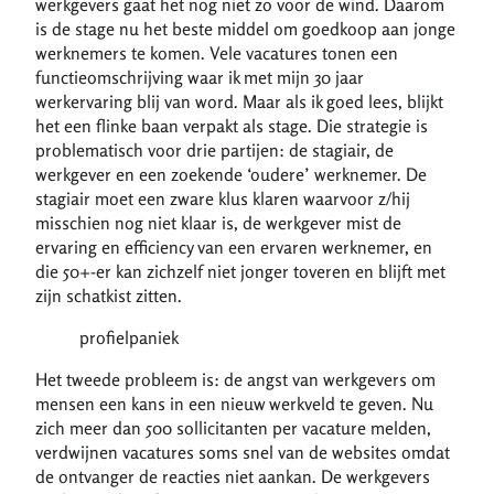
werkgevers gaat het nog niet zo voor de wind. Daarom
is de stage nu het beste middel om goedkoop aan jonge
werknemers te komen. Vele vacatures tonen een
functieomschrijving waar ik met mijn 30 jaar
werkervaring blij van word. Maar als ik goed lees, blijkt
het een flinke baan verpakt als stage. Die strategie is
problematisch voor drie partijen: de stagiair, de
werkgever en een zoekende ‘oudere’ werknemer. De
stagiair moet een zware klus klaren waarvoor z/hij
misschien nog niet klaar is, de werkgever mist de
ervaring en efficiency van een ervaren werknemer, en
die 50+-er kan zichzelf niet jonger toveren en blijft met
zijn schatkist zitten.
profielpaniek
Het tweede probleem is: de angst van werkgevers om
mensen een kans in een nieuw werkveld te geven. Nu
zich meer dan 500 sollicitanten per vacature melden,
verdwijnen vacatures soms snel van de websites omdat
de ontvanger de reacties niet aankan. De werkgevers