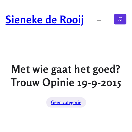
Ga
naar
Sieneke de Rooij
Zoeken
de
inhoud
Met wie gaat het goed?
Trouw Opinie 19-9-2015
Geen categorie