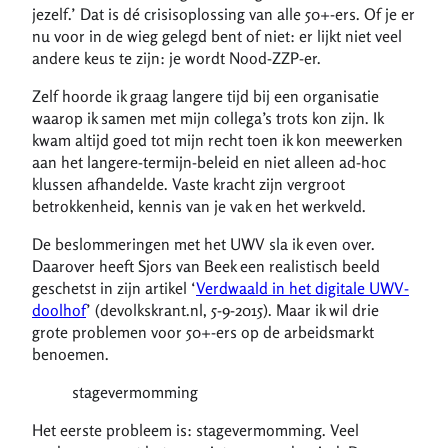
jezelf.’ Dat is dé crisisoplossing van alle 50+-ers. Of je er
nu voor in de wieg gelegd bent of niet: er lijkt niet veel
andere keus te zijn: je wordt Nood-ZZP-er.
Zelf hoorde ik graag langere tijd bij een organisatie
waarop ik samen met mijn collega’s trots kon zijn. Ik
kwam altijd goed tot mijn recht toen ik kon meewerken
aan het langere-termijn-beleid en niet alleen ad-hoc
klussen afhandelde. Vaste kracht zijn vergroot
betrokkenheid, kennis van je vak en het werkveld.
De beslommeringen met het UWV sla ik even over.
Daarover heeft Sjors van Beek een realistisch beeld
geschetst in zijn artikel ‘
Verdwaald in het digitale UWV-
doolhof
’ (devolkskrant.nl, 5-9-2015). Maar ik wil drie
grote problemen voor 50+-ers op de arbeidsmarkt
benoemen.
stagevermomming
Het eerste probleem is: stagevermomming. Veel