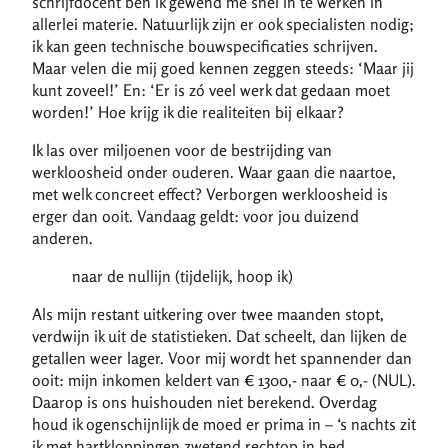
schrijfdocent ben ik gewend me snel in te werken in
allerlei materie. Natuurlijk zijn er ook specialisten nodig;
ik kan geen technische bouwspecificaties schrijven.
Maar velen die mij goed kennen zeggen steeds: ‘Maar jij
kunt zoveel!’ En: ‘Er is zó veel werk dat gedaan moet
worden!’ Hoe krijg ik die realiteiten bij elkaar?
Ik las over miljoenen voor de bestrijding van
werkloosheid onder ouderen. Waar gaan die naartoe,
met welk concreet effect? Verborgen werkloosheid is
erger dan ooit. Vandaag geldt: voor jou duizend
anderen.
naar de nullijn (tijdelijk, hoop ik)
Als mijn restant uitkering over twee maanden stopt,
verdwijn ik uit de statistieken. Dat scheelt, dan lijken de
getallen weer lager. Voor mij wordt het spannender dan
ooit: mijn inkomen keldert van € 1300,- naar € 0,- (NUL).
Daarop is ons huishouden niet berekend. Overdag
houd ik ogenschijnlijk de moed er prima in – ‘s nachts zit
ik met hartkloppingen zwetend rechtop in bed.