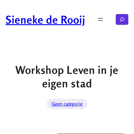
Ga
naar
Sieneke de Rooij
Zoeken
de
inhoud
Workshop Leven in je
eigen stad
Geen categorie