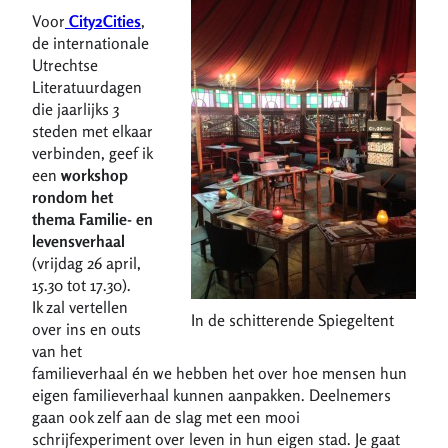
Voor
City2Cities
,
de internationale
Utrechtse
Literatuurdagen
die jaarlijks 3
steden met elkaar
verbinden, geef ik
een
workshop
rondom het
thema Familie- en
levensverhaal
(vrijdag 26 april,
15.30 tot 17.30).
Ik zal vertellen
In de schitterende Spiegeltent
over ins en outs
van het
familieverhaal én we hebben het over hoe mensen hun
eigen familieverhaal kunnen aanpakken. Deelnemers
gaan ook zelf aan de slag met een mooi
schrijfexperiment over leven in hun eigen stad. Je gaat