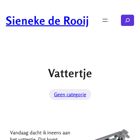
Ga
naar
Sieneke de Rooij
Zoeken
de
inhoud
Vattertje
Geen categorie
Vandaag dacht ik ineens aan
het vattertje. Dat komt