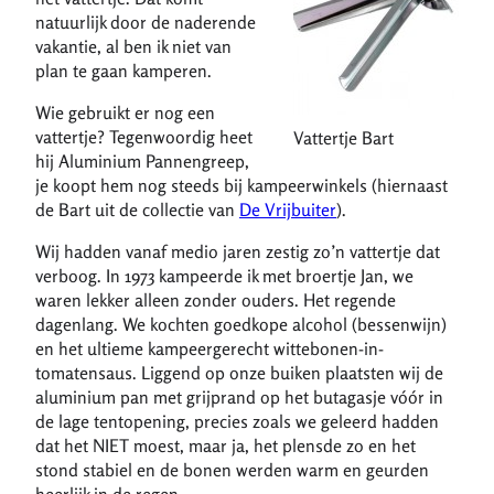
natuurlijk door de naderende
vakantie, al ben ik niet van
plan te gaan kamperen.
Wie gebruikt er nog een
vattertje? Tegenwoordig heet
Vattertje Bart
hij Aluminium Pannengreep,
je koopt hem nog steeds bij kampeerwinkels (hiernaast
de Bart uit de collectie van
De Vrijbuiter
).
Wij hadden vanaf medio jaren zestig zo’n vattertje dat
verboog. In 1973 kampeerde ik met broertje Jan, we
waren lekker alleen zonder ouders. Het regende
dagenlang. We kochten goedkope alcohol (bessenwijn)
en het ultieme kampeergerecht wittebonen-in-
tomatensaus. Liggend op onze buiken plaatsten wij de
aluminium pan met grijprand op het butagasje vóór in
de lage tentopening, precies zoals we geleerd hadden
dat het NIET moest, maar ja, het plensde zo en het
stond stabiel en de bonen werden warm en geurden
heerlijk in de regen.