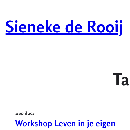
Ga
naar
Sieneke de Rooij
de
inhoud
T
11 april 2013
Workshop Leven in je eigen