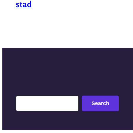
stad
Search
Search