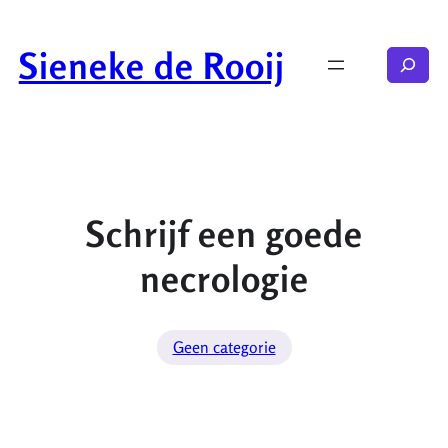
Ga
naar
Sieneke de Rooij
Zoeken
de
inhoud
Schrijf een goede
necrologie
Geen categorie