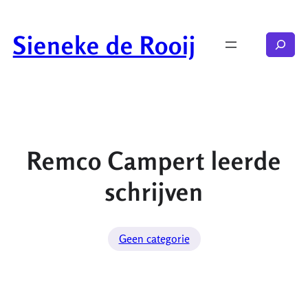
Ga
naar
Sieneke de Rooij
Zoeken
de
inhoud
Remco Campert leerde
schrijven
Geen categorie