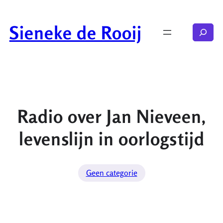
Ga
naar
Sieneke de Rooij
Zoeken
de
inhoud
Radio over Jan Nieveen,
levenslijn in oorlogstijd
Geen categorie