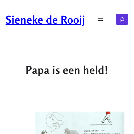
Ga
naar
Sieneke de Rooij
Zoeken
de
inhoud
Papa is een held!