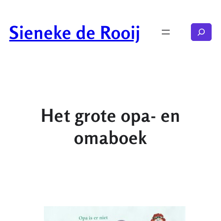
Ga
naar
Sieneke de Rooij
Zoeken
de
inhoud
Het grote opa- en
omaboek