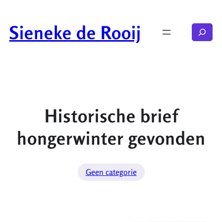
Ga
naar
Sieneke de Rooij
Zoeken
de
inhoud
Historische brief
hongerwinter gevonden
Geen categorie