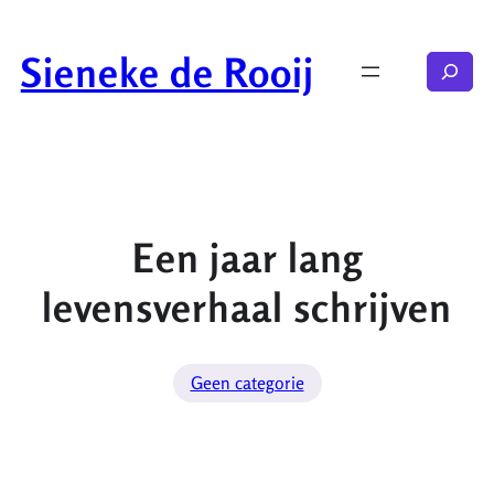
Ga
naar
Sieneke de Rooij
Zoeken
de
inhoud
Een jaar lang
levensverhaal schrijven
Geen categorie