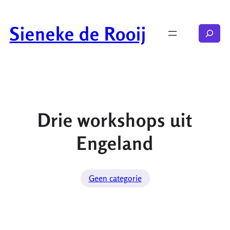
Ga
naar
Sieneke de Rooij
Zoeken
de
inhoud
Drie workshops uit
Engeland
Geen categorie