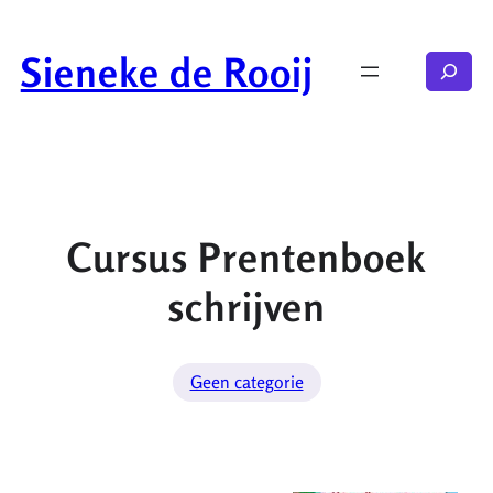
Ga
naar
Sieneke de Rooij
Zoeken
de
inhoud
Cursus Prentenboek
schrijven
Geen categorie