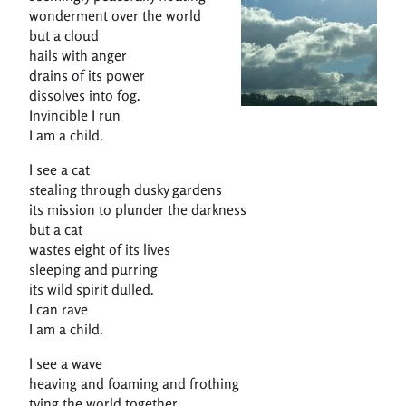
wonderment over the world
but a cloud
hails with anger
drains of its power
dissolves into fog.
Invincible I run
I am a child.
I see a cat
stealing through dusky gardens
its mission to plunder the darkness
but a cat
wastes eight of its lives
sleeping and purring
its wild spirit dulled.
I can rave
I am a child.
I see a wave
heaving and foaming and frothing
tying the world together