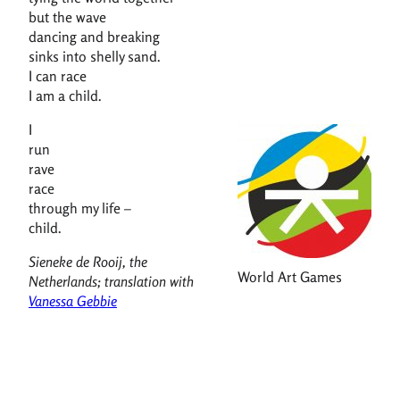
but the wave
dancing and breaking
sinks into shelly sand.
I can race
I am a child.
I
run
rave
race
through my life –
child.
Sieneke de Rooij, the
World Art Games
Netherlands; translation with
Vanessa Gebbie