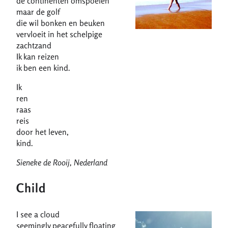
de continenten omspoelen
maar de golf
die wil bonken en beuken
vervloeit in het schelpige
zachtzand
Ik kan reizen
ik ben een kind.
Ik
ren
raas
reis
door het leven,
kind.
Sieneke de Rooij, Nederland
Child
I see a cloud
seemingly peacefully floating