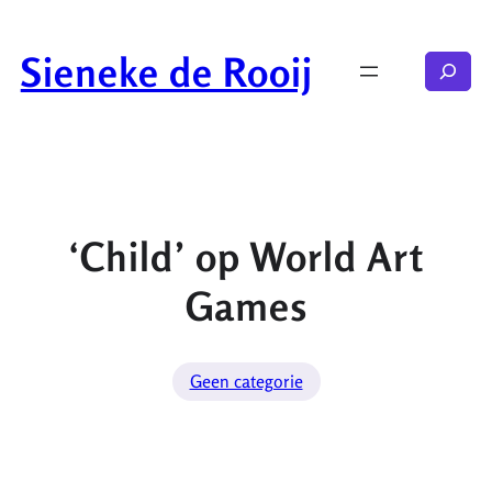
Ga
naar
Sieneke de Rooij
Zoeken
de
inhoud
‘Child’ op World Art
Games
Geen categorie