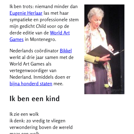
Ik ben trots: niemand minder dan
Eugenie Herlaar
las met haar
sympatieke en professionele stem
mijn gedicht
Child
voor op de
derde editie van de
World Art
Games
in Montenegro.
Nederlands coördinator
Bikkel
werkt al drie jaar samen met de
World Art Games als
vertegenwoordiger van
Nederland. Inmiddels doen er
bijna honderd staten
mee.
Ik ben een kind
Ik zie een wolk
ik denk: zo vredig te vliegen
verwondering boven de wereld
maar een wolk