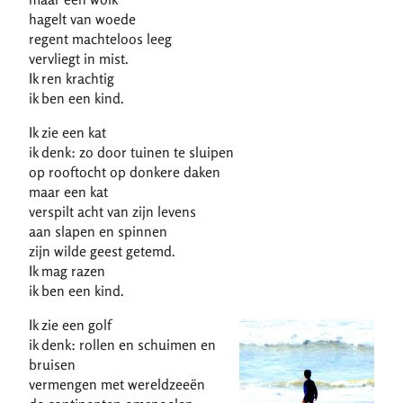
hagelt van woede
regent machteloos leeg
vervliegt in mist.
Ik ren krachtig
ik ben een kind.
Ik zie een kat
ik denk: zo door tuinen te sluipen
op rooftocht op donkere daken
maar een kat
verspilt acht van zijn levens
aan slapen en spinnen
zijn wilde geest getemd.
Ik mag razen
ik ben een kind.
Ik zie een golf
ik denk: rollen en schuimen en
bruisen
vermengen met wereldzeeën