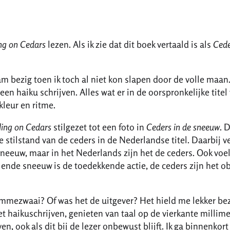
ng on Cedars
lezen. Als ik zie dat dit boek vertaald is als
Cede
m bezig toen ik toch al niet kon slapen door de volle maan
een haiku schrijven. Alles wat er in de oorspronkelijke titel 
leur en ritme.
ling on Cedars
stilgezet tot een foto in
Ceders in de sneeuw
. 
e stilstand van de ceders in de Nederlandse titel. Daarbij 
sneeuw, maar in het Nederlands zijn het de ceders. Ook voe
llende sneeuw is de toedekkende actie, de ceders zijn het o
ommezwaai? Of was het de uitgever? Het hield me lekker bez
t haikuschrijven, genieten van taal op de vierkante millime
 ook als dit bij de lezer onbewust blijft. Ik ga binnenkort 