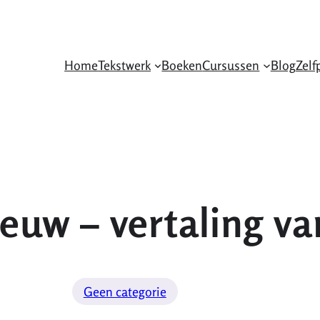
Home
Tekstwerk
Boeken
Cursussen
Blog
Zelf
euw – vertaling van
Geen categorie