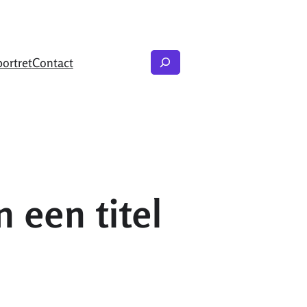
Zoeken
portret
Contact
 een titel