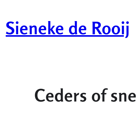
Ga
naar
Sieneke de Rooij
de
inhoud
Ceders of sne