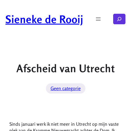
Ga
naar
Sieneke de Rooij
Zoeken
de
inhoud
Afscheid van Utrecht
Geen categorie
Sinds januari werk ik niet meer in Utrecht op mijn vaste
plek aan de Kromme Nieuwegracht achter de Dom. Ik