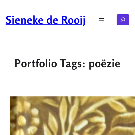
Ga
naar
Sieneke de Rooij
Zoeken
de
inhoud
Portfolio Tags:
poëzie