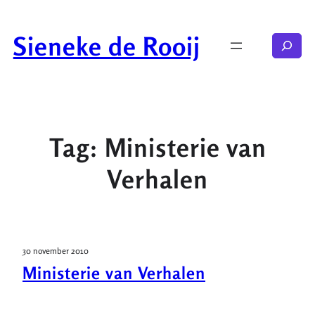
Ga
naar
Sieneke de Rooij
Zoeken
de
inhoud
Tag:
Ministerie van
Verhalen
30 november 2010
Ministerie van Verhalen